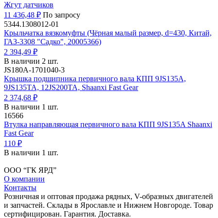
Жгут датчиков
11 436,48 ₽
По запросу
5344.1308012-01
Крыльчатка вязкомуфты (Чёрная малый размер, d=430, Китай,
ГАЗ-3308 "Садко", 20005366)
2 394,49 ₽
В наличии 2 шт.
JS180A-1701040-3
Крышка подшипника первичного вала КПП 9JS135A,
9JS135TA, 12JS200TA, Shaanxi Fast Gear
2 374,68 ₽
В наличии 1 шт.
16566
Втулка направляющая первичного вала КПП 9JS135A Shaanxi
Fast Gear
110 ₽
В наличии 1 шт.
ООО “ГК ЯРД”
О компании
Контакты
Розничная и оптовая продажа рядных, V-образных двигателей
и запчастей. Склады в Ярославле и Нижнем Новгороде. Товар
сертифицирован. Гарантия. Доставка.