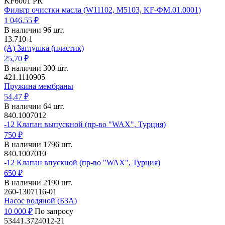
KF6001 PR
Фильтр очистки масла (W11102, M5103, KF-ФМ.01.0001)
1 046,55 ₽
В наличии 96 шт.
13.710-1
(А) Заглушка (пластик)
25,70 ₽
В наличии 300 шт.
421.1110905
Пружина мембраны
54,47 ₽
В наличии 64 шт.
840.1007012
-12 Клапан выпускной (пр-во "WAX", Турция)
750 ₽
В наличии 1796 шт.
840.1007010
-12 Клапан впускной (пр-во "WAX", Турция)
650 ₽
В наличии 2190 шт.
260-1307116-01
Насос водяной (БЗА)
10 000 ₽
По запросу
53441.3724012-21