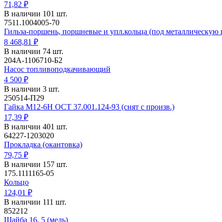
71,82 ₽
В наличии 101 шт.
7511.1004005-70
Гильза-поршень, поршневые и упл.кольца (под металлическую 
8 468,81 ₽
В наличии 74 шт.
204А-1106710-Б2
Насос топливоподкачивающий
4 500 ₽
В наличии 3 шт.
250514-П29
Гайка М12-6Н ОСТ 37.001.124-93 (снят с произв.)
17,39 ₽
В наличии 401 шт.
64227-1203020
Прокладка (окантовка)
79,75 ₽
В наличии 157 шт.
175.1111165-05
Кольцо
124,01 ₽
В наличии 111 шт.
852212
Шайба 16, 5 (медь)