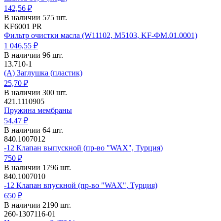
142,56 ₽
В наличии 575 шт.
KF6001 PR
Фильтр очистки масла (W11102, M5103, KF-ФМ.01.0001)
1 046,55 ₽
В наличии 96 шт.
13.710-1
(А) Заглушка (пластик)
25,70 ₽
В наличии 300 шт.
421.1110905
Пружина мембраны
54,47 ₽
В наличии 64 шт.
840.1007012
-12 Клапан выпускной (пр-во "WAX", Турция)
750 ₽
В наличии 1796 шт.
840.1007010
-12 Клапан впускной (пр-во "WAX", Турция)
650 ₽
В наличии 2190 шт.
260-1307116-01