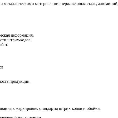
ми металлическими материалами: нержавеющая сталь, алюминий
еская деформация.
сти штрих‑кодов.
абот.
ов.
мость продукции.
ования к маркировке, стандарты штрих‑кодов и объёмы.
я желаемой информации.