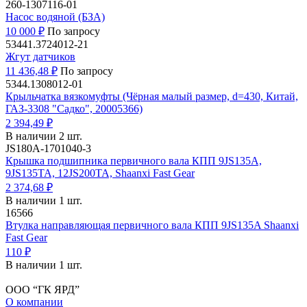
260-1307116-01
Насос водяной (БЗА)
10 000 ₽
По запросу
53441.3724012-21
Жгут датчиков
11 436,48 ₽
По запросу
5344.1308012-01
Крыльчатка вязкомуфты (Чёрная малый размер, d=430, Китай,
ГАЗ-3308 "Садко", 20005366)
2 394,49 ₽
В наличии 2 шт.
JS180A-1701040-3
Крышка подшипника первичного вала КПП 9JS135A,
9JS135TA, 12JS200TA, Shaanxi Fast Gear
2 374,68 ₽
В наличии 1 шт.
16566
Втулка направляющая первичного вала КПП 9JS135A Shaanxi
Fast Gear
110 ₽
В наличии 1 шт.
ООО “ГК ЯРД”
О компании