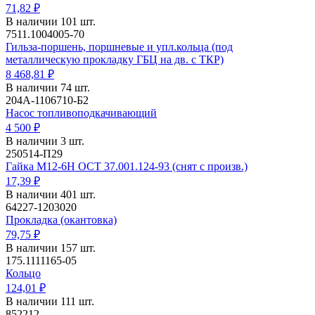
71,82 ₽
В наличии 101 шт.
7511.1004005-70
Гильза-поршень, поршневые и упл.кольца (под
металлическую прокладку ГБЦ на дв. с ТКР)
8 468,81 ₽
В наличии 74 шт.
204А-1106710-Б2
Насос топливоподкачивающий
4 500 ₽
В наличии 3 шт.
250514-П29
Гайка М12-6Н ОСТ 37.001.124-93 (снят с произв.)
17,39 ₽
В наличии 401 шт.
64227-1203020
Прокладка (окантовка)
79,75 ₽
В наличии 157 шт.
175.1111165-05
Кольцо
124,01 ₽
В наличии 111 шт.
852212