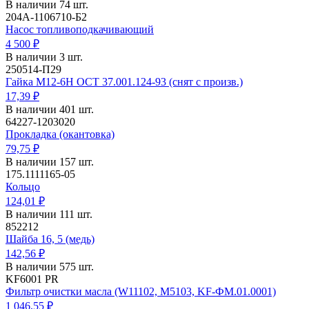
В наличии 74 шт.
204А-1106710-Б2
Насос топливоподкачивающий
4 500 ₽
В наличии 3 шт.
250514-П29
Гайка М12-6Н ОСТ 37.001.124-93 (снят с произв.)
17,39 ₽
В наличии 401 шт.
64227-1203020
Прокладка (окантовка)
79,75 ₽
В наличии 157 шт.
175.1111165-05
Кольцо
124,01 ₽
В наличии 111 шт.
852212
Шайба 16, 5 (медь)
142,56 ₽
В наличии 575 шт.
KF6001 PR
Фильтр очистки масла (W11102, M5103, KF-ФМ.01.0001)
1 046,55 ₽