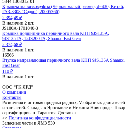
5344.1308012-01
Крыльчатка вязкомуфты (Чёрная малый размер, d=430, Китай,
ГАЗ-3308 "Садко", 20005366)
2 394,49 ₽
В наличии 2 шт.
JS180A-1701040-3
Крышка подшипника первичного вала КПП 9JS135A,
9JS135TA, 12JS200TA, Shaanxi Fast Gear
2 374,68 ₽
В наличии 1 шт.
16566
Втулка направляющая первичного вала КПП 9JS135A Shaanxi
Fast Gear
110 ₽
В наличии 1 шт.
ООО “ГК ЯРД”
О компании
Контакты
Розничная и оптовая продажа рядных, V-образных двигателей
и запчастей. Склады в Ярославле и Нижнем Новгороде. Товар
сертифицирован. Гарантия. Доставка.
>>
Политика конфиденциальности
Запасные части к ЯМЗ 530