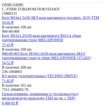
ОПИСАНИЕ
С ЭТИМ ТОВАРОМ ПОКУПАЮТ
15860131
Болт М14х1.5х50 ЗИЛ вала карданного (кл.проч. 10.9) ТТМ
50,02 ₽
В наличии 106 шт.
900-00-006
Болт М12х1.25х50 вала карданного МАЗ в сборе
(азотированная сталь) MEGAPOWER
72,43 ₽
В наличии 100 шт.
900-00-003 Болт М10х1.0х50 вала карданного МАЗ
(азотированная сталь) в сборе MEGAPOWER (371265)
54,52 ₽
В наличии 200 шт.
236-1004003
К/т колец уплотнительных (TECHNO DRIVE)
71,82 ₽
В наличии 101 шт.
7511.1004005-70
Гильза-поршень, поршневые и упл.кольца (под
металлическую прокладку ГБЦ на дв. с ТКР)
8 468,81 ₽