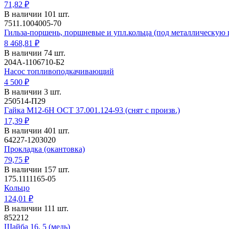
71,82 ₽
В наличии 101 шт.
7511.1004005-70
Гильза-поршень, поршневые и упл.кольца (под металлическую 
8 468,81 ₽
В наличии 74 шт.
204А-1106710-Б2
Насос топливоподкачивающий
4 500 ₽
В наличии 3 шт.
250514-П29
Гайка М12-6Н ОСТ 37.001.124-93 (снят с произв.)
17,39 ₽
В наличии 401 шт.
64227-1203020
Прокладка (окантовка)
79,75 ₽
В наличии 157 шт.
175.1111165-05
Кольцо
124,01 ₽
В наличии 111 шт.
852212
Шайба 16, 5 (медь)