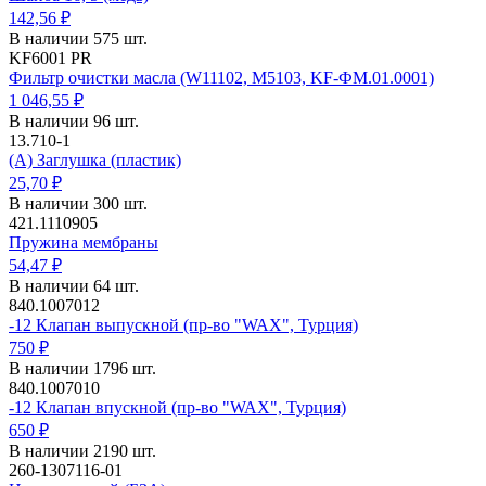
142,56 ₽
В наличии 575 шт.
KF6001 PR
Фильтр очистки масла (W11102, M5103, KF-ФМ.01.0001)
1 046,55 ₽
В наличии 96 шт.
13.710-1
(А) Заглушка (пластик)
25,70 ₽
В наличии 300 шт.
421.1110905
Пружина мембраны
54,47 ₽
В наличии 64 шт.
840.1007012
-12 Клапан выпускной (пр-во "WAX", Турция)
750 ₽
В наличии 1796 шт.
840.1007010
-12 Клапан впускной (пр-во "WAX", Турция)
650 ₽
В наличии 2190 шт.
260-1307116-01