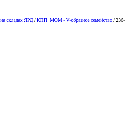
на складах ЯРД
/
КПП, МОМ - V-образное семейство
/
236-