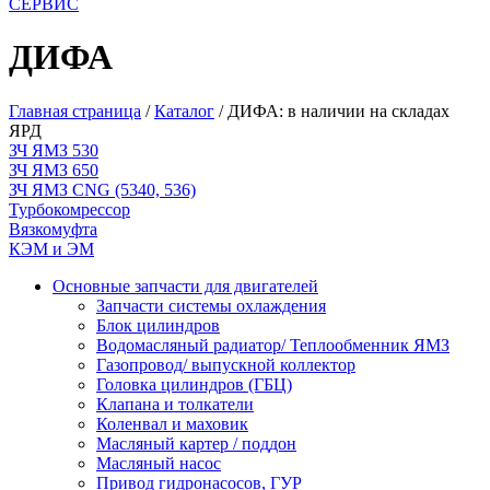
СЕРВИС
ДИФА
Главная страница
/
Каталог
/
ДИФА: в наличии на складах
ЯРД
ЗЧ ЯМЗ 530
ЗЧ ЯМЗ 650
ЗЧ ЯМЗ CNG (5340, 536)
Турбокомрессор
Вязкомуфта
КЭМ и ЭМ
Основные запчасти для двигателей
Запчасти системы охлаждения
Блок цилиндров
Водомасляный радиатор/ Теплообменник ЯМЗ
Газопровод/ выпускной коллектор
Головка цилиндров (ГБЦ)
Клапана и толкатели
Коленвал и маховик
Масляный картер / поддон
Масляный насос
Привод гидронасосов, ГУР