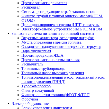
Прочие запчасти двигателя
Распредвал
Система рециркуляции отработавших газов
Фильтра грубой и тонкой очистки масла(ФГОМ,
ФТОМ)
Цилиндро-поршневая группа (ЦПГ) и шатуны
Электрофакельное устройство ЯМЗ/ КЭМ и ЭМ
Запчасти системы питания и топливной системы
Впускные коллектора, отводящие патрубки
Муфта опрежения впрыска топлива
Охладитель наддувочного воздуха / интеркулер
Пара плунжерная
Прочая продукция ЯЗДА
Прочие запчасти системы питания
Распылитель
Топливные трубопроводы
Топливный насос высокого давления
Топливоподкачивающий насос, топливный насос
низкого давления (ТННД)
Турбокомпрессор
Фильтр воздушный
Фильтра очистки топлива(ФГОТ, ФТОТ)
Форсунка
Электрооборудование
Блоки управления двигателем