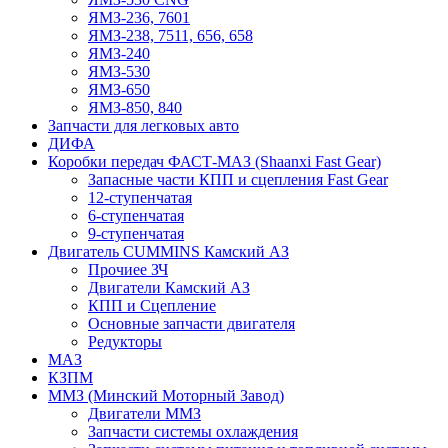
ЯМЗ-236, 7601
ЯМЗ-238, 7511, 656, 658
ЯМЗ-240
ЯМЗ-530
ЯМЗ-650
ЯМЗ-850, 840
Запчасти для легковых авто
ДИФА
Коробки передач ФАСТ-МАЗ (Shaanxi Fast Gear)
Запасные части КПП и сцепления Fast Gear
12-ступенчатая
6-ступенчатая
9-ступенчатая
Двигатель CUMMINS Камский АЗ
Прочиее ЗЧ
Двигатели Камский АЗ
КПП и Сцепление
Основные запчасти двигателя
Редукторы
МАЗ
КЗПМ
ММЗ (Минский Моторный Завод)
Двигатели ММЗ
Запчасти системы охлаждения