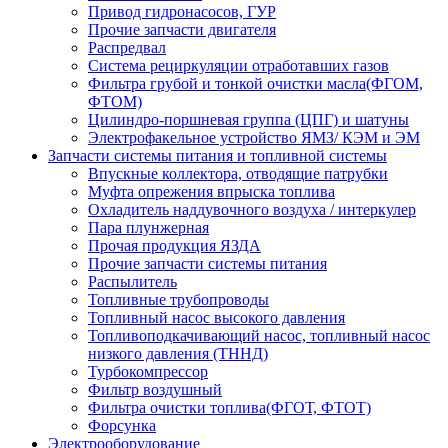
Привод гидронасосов, ГУР
Прочие запчасти двигателя
Распредвал
Система рециркуляции отработавших газов
Фильтра грубой и тонкой очистки масла(ФГОМ,
ФТОМ)
Цилиндро-поршневая группа (ЦПГ) и шатуны
Электрофакельное устройство ЯМЗ/ КЭМ и ЭМ
Запчасти системы питания и топливной системы
Впускные коллектора, отводящие патрубки
Муфта опрежения впрыска топлива
Охладитель наддувочного воздуха / интеркулер
Пара плунжерная
Прочая продукция ЯЗДА
Прочие запчасти системы питания
Распылитель
Топливные трубопроводы
Топливный насос высокого давления
Топливоподкачивающий насос, топливный насос
низкого давления (ТННД)
Турбокомпрессор
Фильтр воздушный
Фильтра очистки топлива(ФГОТ, ФТОТ)
Форсунка
Электрооборудование