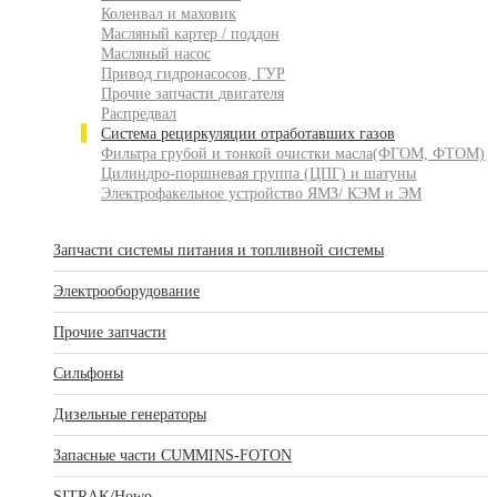
Коленвал и маховик
Масляный картер / поддон
Масляный насос
Привод гидронасосов, ГУР
Прочие запчасти двигателя
Распредвал
Система рециркуляции отработавших газов
Фильтра грубой и тонкой очистки масла(ФГОМ, ФТОМ)
Цилиндро-поршневая группа (ЦПГ) и шатуны
Электрофакельное устройство ЯМЗ/ КЭМ и ЭМ
Запчасти системы питания и топливной системы
Электрооборудование
Прочие запчасти
Сильфоны
Дизельные генераторы
Запасные части CUMMINS-FOTON
SITRAK/Howo