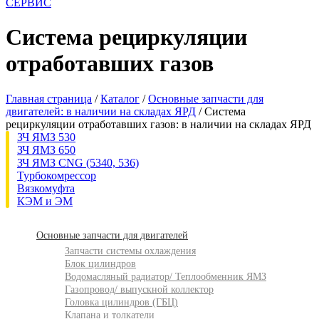
СЕРВИС
Система рециркуляции
отработавших газов
Главная страница
/
Каталог
/
Основные запчасти для
двигателей: в наличии на складах ЯРД
/
Система
рециркуляции отработавших газов: в наличии на складах ЯРД
ЗЧ ЯМЗ 530
ЗЧ ЯМЗ 650
ЗЧ ЯМЗ CNG (5340, 536)
Турбокомрессор
Вязкомуфта
КЭМ и ЭМ
Основные запчасти для двигателей
Запчасти системы охлаждения
Блок цилиндров
Водомасляный радиатор/ Теплообменник ЯМЗ
Газопровод/ выпускной коллектор
Головка цилиндров (ГБЦ)
Клапана и толкатели