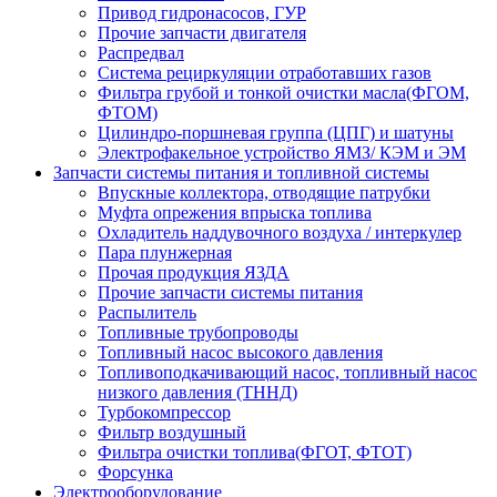
Привод гидронасосов, ГУР
Прочие запчасти двигателя
Распредвал
Система рециркуляции отработавших газов
Фильтра грубой и тонкой очистки масла(ФГОМ,
ФТОМ)
Цилиндро-поршневая группа (ЦПГ) и шатуны
Электрофакельное устройство ЯМЗ/ КЭМ и ЭМ
Запчасти системы питания и топливной системы
Впускные коллектора, отводящие патрубки
Муфта опрежения впрыска топлива
Охладитель наддувочного воздуха / интеркулер
Пара плунжерная
Прочая продукция ЯЗДА
Прочие запчасти системы питания
Распылитель
Топливные трубопроводы
Топливный насос высокого давления
Топливоподкачивающий насос, топливный насос
низкого давления (ТННД)
Турбокомпрессор
Фильтр воздушный
Фильтра очистки топлива(ФГОТ, ФТОТ)
Форсунка
Электрооборудование